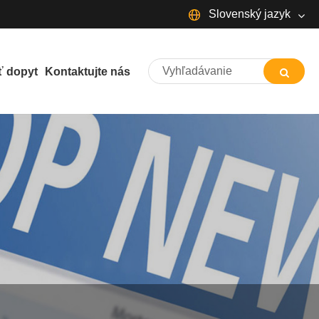
Slovenský jazyk
English
Español
Português
ť dopyt
Kontaktujte nás
Français
Deutsch
日本語
Italiano
Nederlands
ภาษาไทย
Svenska
magyar
한국어
বাংলা ভাষার
Dansk
Suomi
Pilipino
Türkçe
Gaeilge
Indonesia
Norsk‎
تمل
ελληνικά
український
Javanese