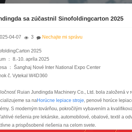
ndingda sa zúčastnil Sinofoldingcarton 2025
025-04-07
3
Nechajte mi správu
ofoldingCarton 2025
um ： 8.-10. apríla 2025
esa ： Šanghaj Nové Inter National Expo Center
nok č. Vytekal W4D360
ločnosť Ruian Jundingda Machinery Co., Ltd. bola založená v r
cializujeme sa na
Horúcne lepiace stroje
, penové horúce lepiac
témy. S moderným továrňou, pokročilým vybavením a kvalifikov
ľahlivé riešenia pre lekárske, automobilové, obalové, textil a o
ktívne a prispôsobené riešenia na celom svete.