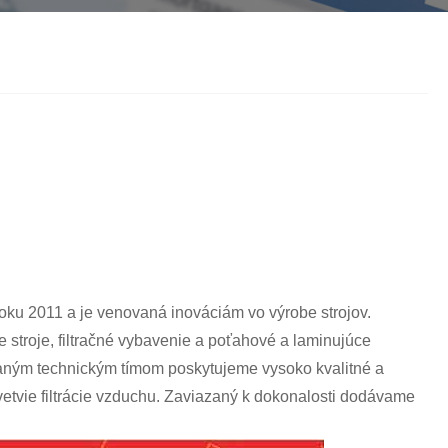
தமிழ்
తెలుగు
नेपाली
български
ລາວ
Latine
Euskal
Azərbaycan
Slovenský jazyk
Lietuvos
Eesti Keel
Română
मराठी
Srpski језик
oku 2011 a je venovaná inováciám vo výrobe strojov.
e stroje, filtračné vybavenie a poťahové a laminujúce
aným technickým tímom poskytujeme vysoko kvalitné a
dvetvie filtrácie vzduchu. Zaviazaný k dokonalosti dodávame