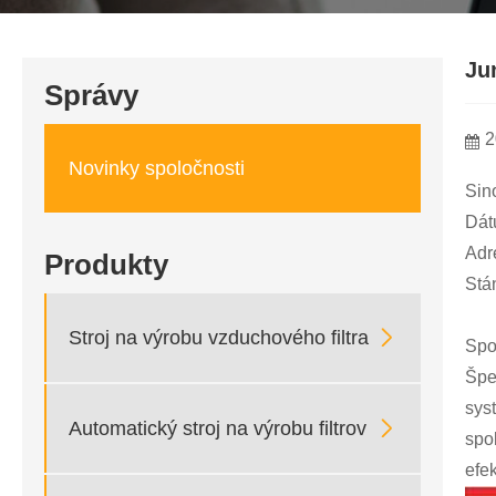
Ju
Správy
2
Novinky spoločnosti
Sin
Dát
Adr
Produkty
Stá

Stroj na výrobu vzduchového filtra
Spo
Špe
sys

Automatický stroj na výrobu filtrov
spo
efe