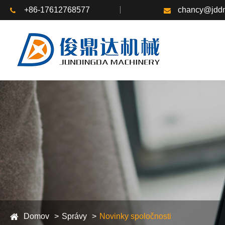
+86-17612768577
chancy@jddm
Domov
Správy
Novinky spoločnosti