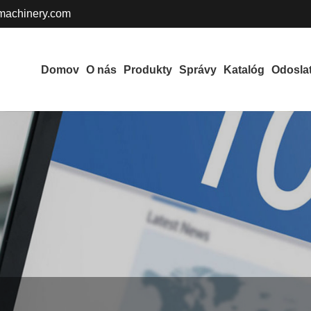
achinery.com
Domov
O nás
Produkty
Správy
Katalóg
Odosla