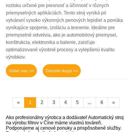
roztoku určené pre presnosť a účinnosť v rôznych
priemyselných aplikáciách. Tento stroj vyniká pri
vytváraní vysoko výkonných penových lepidiel a ponúka
vynikajúce spojenie, izoláciu a tesnenie. Ideálne pre
priemyselné odvetvia, ako je automobilový priemysel,
konštrukcia, elektronika a balenie, zaisťuje
optimalizované výrobné procesy a vylepšenú kvalitu
výrobkov.
Vidieť viac >>
Odoslať dopyt >>
«
1
2
3
4
5
...
6
»
Ako profesionálny výrobca a dodávateľ Automatický stroj
na výrobu filtrov v Číne máme vlastnú továreň.
Podporujeme aj cenové ponuky a prispôsobené služby.