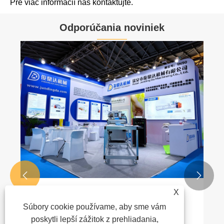
Pre viac informácií nás kontaktujte.
Odporúčania noviniek


X
Jundingda Machinery debutuje na 21.
Súbory cookie používame, aby sme vám
šanghajskej medzinárodnej výstave
netkaných materiálov (OD)
poskytli lepší zážitok z prehliadania,